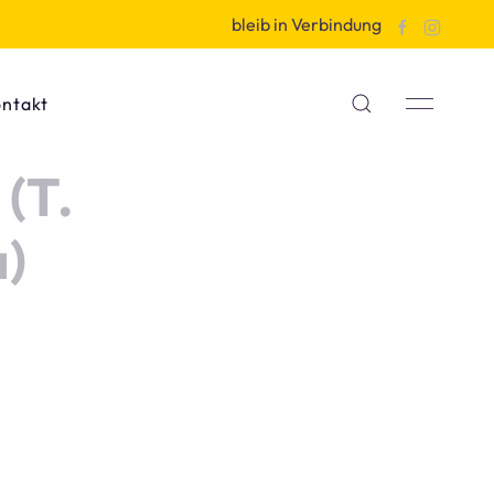
bleib in Verbindung
ntakt
(T.
a)