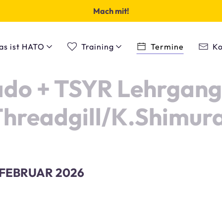
Mach mit!
as ist HATO
Training
Termine
Ko
do + TSYR Lehrgang 
hreadgill/K.Shimur
. FEBRUAR 2026