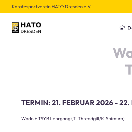
Karatesportverein HATO Dresden e.V.
D
Wa
T
TERMIN: 21. FEBRUAR 2026 - 22
Wado + TSYR Lehrgang (T. Threadgill/K.Shimura)